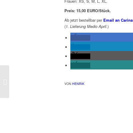
Frauen: XS, S, M, L, XL.
Preis: 15,00 EURO/Stück.
Ab jetzt bestellbar per
Email an Carina
(
1. Lieferung Medio April
.)
teilen
teilen
teilen
teilen
VON
HENRIK